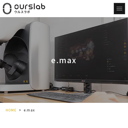
e.max
HOME
>
e.max