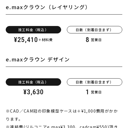
e.max
クラウン（レイヤリング）
技工料金（税込）
日数（到着日含まず）
¥
25,410
8
＋材料費
営業日
e.max
クラウン デザイン
技工料金（税込）
日数（到着日含まず）
¥
3,630
1
営業日
※CAD／CAM冠の印象模型ケースは＋
¥
1,000費用がかか
ります。
※連結費
(
ジルコニア
e.max
¥
3,300
、
cadcam
¥
550
)
頂き